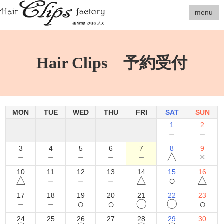
menu
Hair Clips 予約受付
MON
TUE
WED
THU
FRI
SAT
SUN
1
2
－
－
3
4
5
6
7
8
9
－
－
－
－
－
△
×
10
11
12
13
14
15
16
△
－
－
－
△
○
△
17
18
19
20
21
22
23
－
－
○
○
〇
〇
○
24
25
26
27
28
29
30