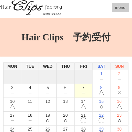
menu
Hair Clips 予約受付
MON
TUE
WED
THU
FRI
SAT
SUN
1
2
－
－
3
4
5
6
7
8
9
－
－
－
－
－
△
×
10
11
12
13
14
15
16
△
－
－
－
△
○
△
17
18
19
20
21
22
23
－
－
○
○
〇
〇
○
24
25
26
27
28
29
30