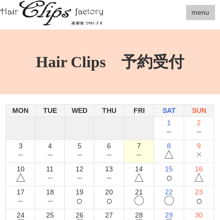
menu
Hair Clips 予約受付
MON
TUE
WED
THU
FRI
SAT
SUN
1
2
－
－
3
4
5
6
7
8
9
－
－
－
－
－
△
×
10
11
12
13
14
15
16
△
－
－
－
△
○
△
17
18
19
20
21
22
23
－
－
○
○
〇
〇
○
24
25
26
27
28
29
30