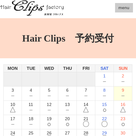
menu
Hair Clips 予約受付
MON
TUE
WED
THU
FRI
SAT
SUN
1
2
－
－
3
4
5
6
7
8
9
－
－
－
－
－
－
－
10
11
12
13
14
15
16
△
－
－
－
△
○
△
17
18
19
20
21
22
23
－
－
○
○
〇
〇
○
24
25
26
27
28
29
30