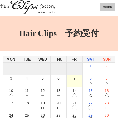
menu
Hair Clips 予約受付
MON
TUE
WED
THU
FRI
SAT
SUN
1
2
－
－
3
4
5
6
7
8
9
－
－
－
－
－
×
×
10
11
12
13
14
15
16
△
－
－
－
△
○
△
17
18
19
20
21
22
23
－
－
○
○
〇
〇
○
24
25
26
27
28
29
30