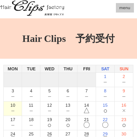
menu
Hair Clips 予約受付
MON
TUE
WED
THU
FRI
SAT
SUN
1
2
－
－
3
4
5
6
7
8
9
－
－
－
－
－
－
－
10
11
12
13
14
15
16
－
－
－
－
△
○
×
17
18
19
20
21
22
23
－
－
○
○
〇
〇
○
24
25
26
27
28
29
30