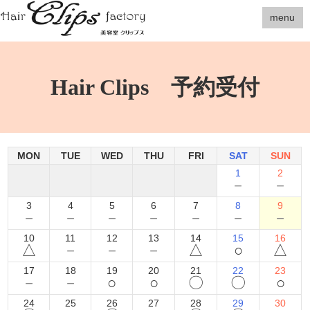
menu
Hair Clips 予約受付
MON
TUE
WED
THU
FRI
SAT
SUN
1
2
－
－
3
4
5
6
7
8
9
－
－
－
－
－
－
－
10
11
12
13
14
15
16
△
－
－
－
△
○
△
17
18
19
20
21
22
23
－
－
○
○
〇
〇
○
24
25
26
27
28
29
30