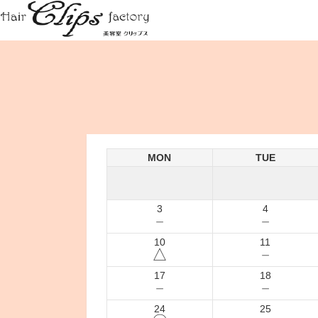
MON
TUE
3
4
－
－
10
11
△
－
17
18
－
－
24
25