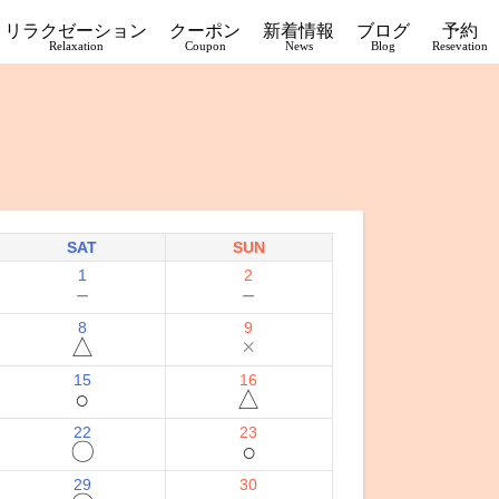
リラクゼーション
クーポン
新着情報
ブログ
予約
Relaxation
Coupon
News
Blog
Resevation
SAT
SUN
1
2
－
－
8
9
△
×
15
16
○
△
22
23
〇
○
29
30