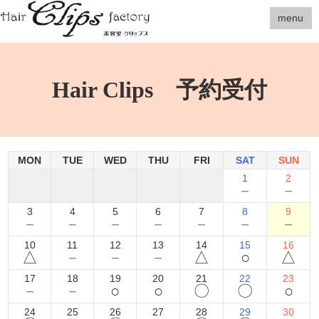
menu
Hair Clips 予約受付
MON
TUE
WED
THU
FRI
SAT
SUN
1
2
－
－
3
4
5
6
7
8
9
－
－
－
－
－
－
－
10
11
12
13
14
15
16
△
－
－
－
△
○
△
17
18
19
20
21
22
23
－
－
○
○
〇
〇
○
24
25
26
27
28
29
30