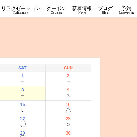
リラクゼーション
クーポン
新着情報
ブログ
予約
Relaxation
Coupon
News
Blog
Resevation
SAT
SUN
1
2
－
－
8
9
－
×
15
16
○
△
22
23
〇
○
29
30