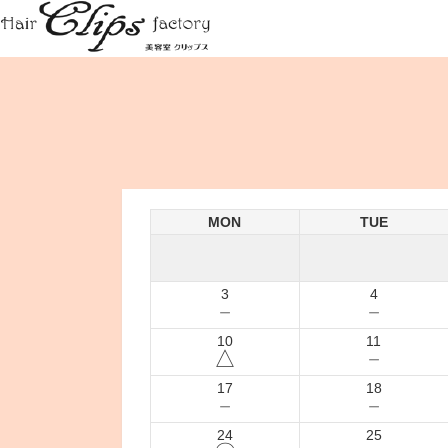
MON
TUE
3
4
－
－
10
11
△
－
17
18
－
－
24
25