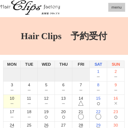
menu
Hair Clips 予約受付
MON
TUE
WED
THU
FRI
SAT
SUN
1
2
－
－
3
4
5
6
7
8
9
－
－
－
－
－
－
－
10
11
12
13
14
15
16
－
－
－
－
△
○
×
17
18
19
20
21
22
23
－
－
○
○
〇
〇
○
24
25
26
27
28
29
30