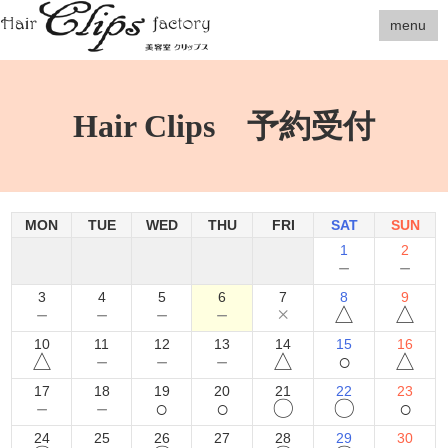
menu
Hair Clips 予約受付
MON
TUE
WED
THU
FRI
SAT
SUN
1
2
－
－
3
4
5
6
7
8
9
－
－
－
－
×
△
△
10
11
12
13
14
15
16
△
－
－
－
△
○
△
17
18
19
20
21
22
23
－
－
○
○
〇
〇
○
24
25
26
27
28
29
30