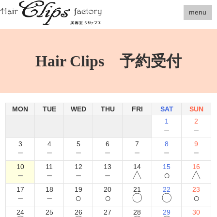
menu
Hair Clips 予約受付
MON
TUE
WED
THU
FRI
SAT
SUN
1
2
－
－
3
4
5
6
7
8
9
－
－
－
－
－
－
－
10
11
12
13
14
15
16
－
－
－
－
△
○
△
17
18
19
20
21
22
23
－
－
○
○
〇
〇
○
24
25
26
27
28
29
30